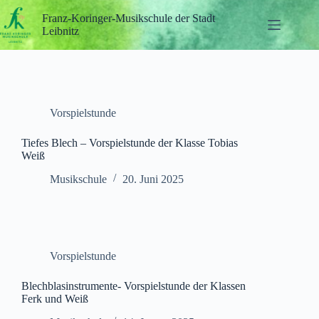
Zum
Inhalt
Franz-Koringer-Musikschule der Stadt
springen
Leibnitz
Vorspielstunde
Tiefes Blech – Vorspielstunde der Klasse Tobias
Weiß
Musikschule
20. Juni 2025
Vorspielstunde
Blechblasinstrumente- Vorspielstunde der Klassen
Ferk und Weiß