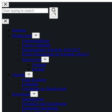
Zum
Inhalt
springen
Keine
Ergebnisse
Startseite
Musikschule
Unterrichtsfächer
Unsere Lehrkräfte
Neuanmeldung Schuljahr 2026/2027
Kosten Musikschule im Schuljahr 2026/27
Elternverein
Vorstand
Kontakt
Chronik
Franz Koringer
Lehrkräfte
Geschichte der Musikschule
Downloads
Jahresberichte
Formulare zum Schulbeginn
Elementare Musiklehre