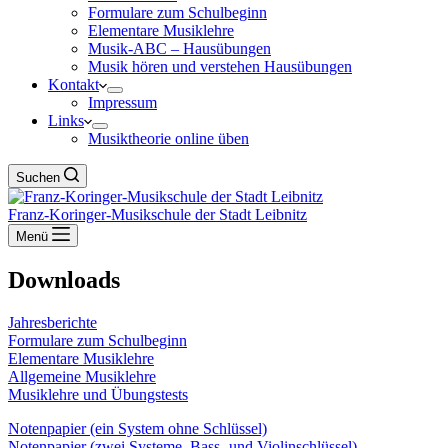
Formulare zum Schulbeginn
Elementare Musiklehre
Musik-ABC – Hausübungen
Musik hören und verstehen Hausübungen
Kontakt
Impressum
Links
Musiktheorie online üben
Suchen
Franz-Koringer-Musikschule der Stadt Leibnitz
Menü
Downloads
Jahresberichte
Formulare zum Schulbeginn
Elementare Musiklehre
Allgemeine Musiklehre
Musiklehre und Übungstests
Notenpapier (ein System ohne Schlüssel)
Notenpapier (zwei Systeme, Bass- und Violinschlüssel)