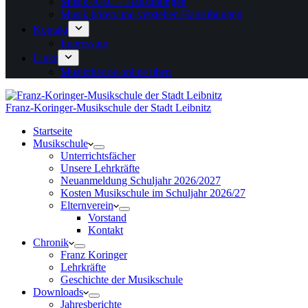
Musik-ABC – Hausübungen
Musik hören und verstehen Hausübungen
Kontakt
Impressum
Links
Musiktheorie online üben
Franz-Koringer-Musikschule der Stadt Leibnitz
Startseite
Musikschule
Unterrichtsfächer
Unsere Lehrkräfte
Neuanmeldung Schuljahr 2026/2027
Kosten Musikschule im Schuljahr 2026/27
Elternverein
Vorstand
Kontakt
Chronik
Franz Koringer
Lehrkräfte
Geschichte der Musikschule
Downloads
Jahresberichte