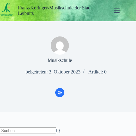
Zum
Inhalt
Franz-Koringer-Musikschule der Stadt
springen
Leibnitz
Musikschule
beigetreten: 3. Oktober 2023
Artikel: 0