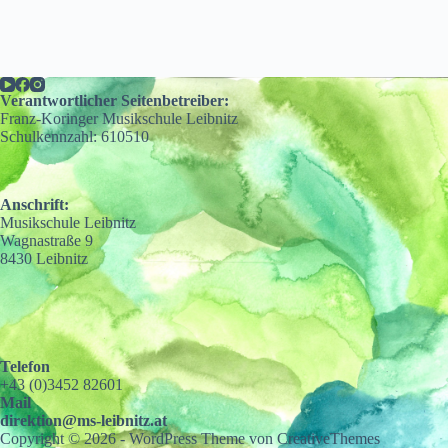
Keine
Ergebnisse
Verantwortlicher Seitenbetreiber:
Franz-Koringer Musikschule Leibnitz
Schulkennzahl: 610510
Anschrift:
Musikschule Leibnitz
Wagnastraße 9
8430 Leibnitz
Telefon
+43 (0)3452 82601
Mail
direktion@ms-leibnitz.at
Copyright © 2026 - WordPress Theme von
CreativeThemes