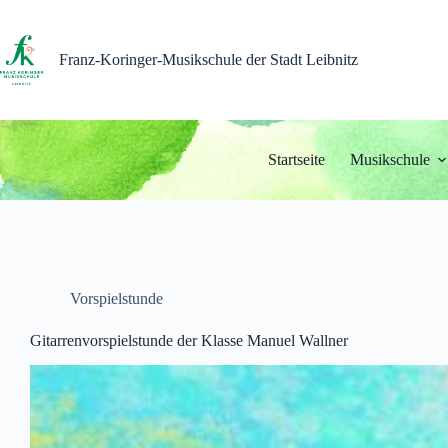
Zum
Inhalt
springen
Franz-Koringer-Musikschule der Stadt Leibnitz
Startseite
Musikschule
Vorspielstunde
Gitarrenvorspielstunde der Klasse Manuel Wallner