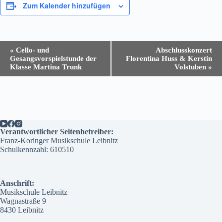
Zum Kalender hinzufügen
V
«
Cello- und
Abschlusskonzert
e
Gesangsvorspielstunde der
Florentina Huss & Kerstin
r
Klasse Martina Trunk
Volstuben
»
a
n
s
t
a
l
t
Verantwortlicher Seitenbetreiber:
u
Franz-Koringer Musikschule Leibnitz
n
Schulkennzahl: 610510
g
-
N
a
Anschrift:
v
Musikschule Leibnitz
i
Wagnastraße 9
g
8430 Leibnitz
a