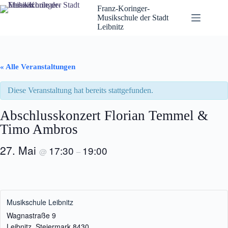
Zum
Franz-Koringer-
Inhalt
Musikschule der Stadt
springen
Leibnitz
« Alle Veranstaltungen
Diese Veranstaltung hat bereits stattgefunden.
Abschlusskonzert Florian Temmel &
Timo Ambros
27. Mai
17:30
19:00
@
–
Musikschule Leibnitz
Wagnastraße 9
Leibnitz
,
Steiermark
8430